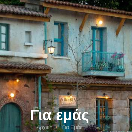
Για εμάς
Αρχική
Για Εμάς