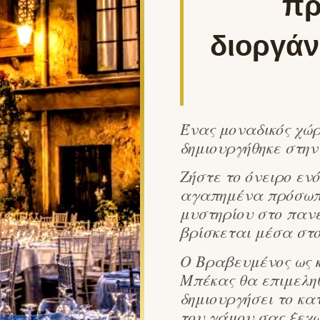
πρ
διοργάν
Ένας μοναδικός χώ
δημιουργήθηκε στην
Ζήστε το όνειρο ενό
αγαπημένα πρόσωπα
μυστηρίου στο παν
βρίσκεται μέσα στο
Ο Βραβευμένος ως 
Μπέκας θα επιμεληθ
δημιουργήσει το κα
του γάμου σας ξεχω