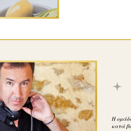
H ομάδα
κατά β